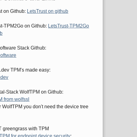
st on Github:
LetsTrust on github
st-TPM2Go on Github:
LetsTrust-TPM2Go
ub
ftware Stack Github:
oftware
.dev TPM's made easy:
.dev
al-Stack WolfTPM on Github:
 from wolfssl
or WolfTPM you don't need the device tree
 greengrass with TPM
TPM for endpoint device security
: