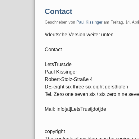
Contact
Geschrieben von
Paul Kissinger
am
Freitag, 14. Apr
//deutsche Version weiter unten
Contact
LetsTrust.de
Paul Kissinger
Robert-Stolz-Straße 4
DE-eight six three six eight gersthofen
Tel. Zero one seven six / six zero nine seven
Mail: info[at]LetsTrust[dot]de
copyright
The contents of my blog may be copied or 