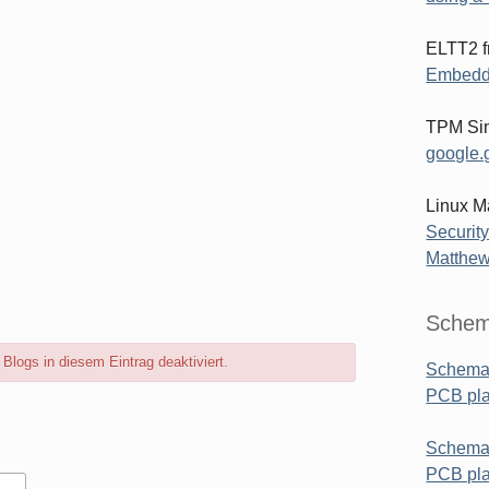
ELTT2 f
Embedd
TPM Sim
google.g
Linux M
Security
Matthew
Schem
logs in diesem Eintrag deaktiviert.
Schemat
PCB pl
Schemat
PCB pla