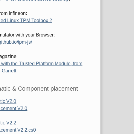
rom Infineon:
ed Linux TPM Toolbox 2
ulator with your Browser:
ithub.io/tpm-js/
agazine:
 with the Trusted Platform Module, from
 Garrett
.
atic & Component placement
ic V2.0
acement V2.0
ic V2.2
cement V2.2.cs0