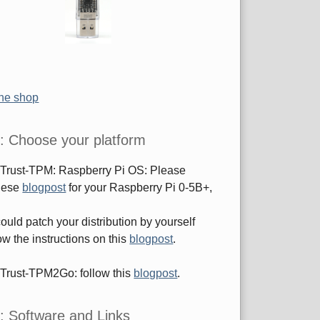
the shop
: Choose your platform
sTrust-TPM: Raspberry Pi OS: Please
these
blogpost
for your Raspberry Pi 0-5B+,
ould patch your distribution by yourself
ow the instructions on this
blogpost
.
sTrust-TPM2Go: follow this
blogpost
.
: Software and Links