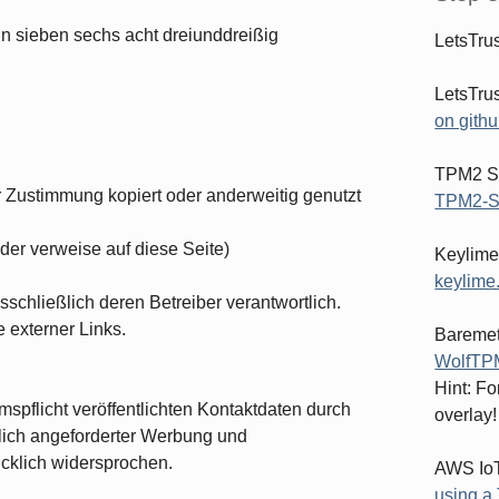
eun sieben sechs acht dreiunddreißig
LetsTru
LetsTru
on gith
TPM2 So
r Zustimmung kopiert oder anderweitig genutzt
TPM2-S
der verweise auf diese Seite)
Keylime
keylime
usschließlich deren Betreiber verantwortlich.
 externer Links.
Baremet
WolfTPM
Hint: F
pflicht veröffentlichten Kontaktdaten durch
overlay!
lich angeforderter Werbung und
ücklich widersprochen.
AWS IoT
using a 