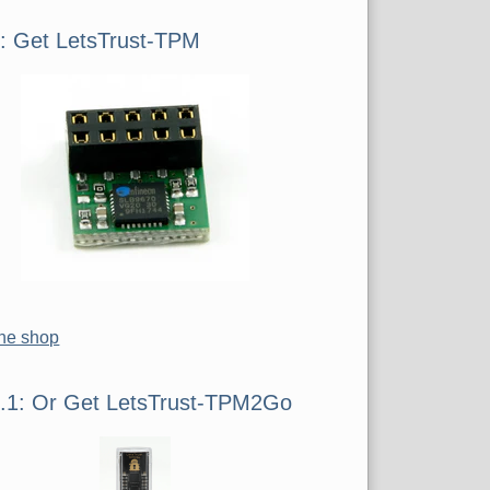
iste
1: Get LetsTrust-TPM
the shop
1.1: Or Get LetsTrust-TPM2Go