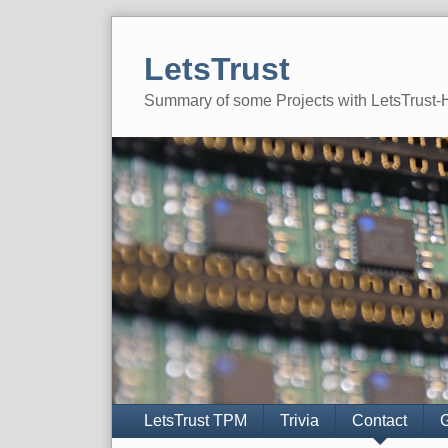
Skip
to
LetsTrust
content
Summary of some Projects with LetsTrust
Navigation
LetsTrust TPM
Trivia
Contact