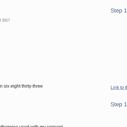
Seitenle
Step 
il 2017
 six eight thirty-three
Link to 
Step 
otherwise used with my consent.