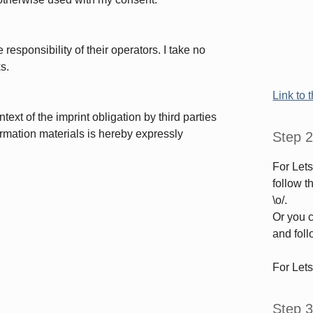
responsibility of their operators. I take no
ks.
Link to 
ext of the imprint obligation by third parties
ormation materials is hereby expressly
Step 2
For Let
follow 
\o/.
Or you c
and foll
For Let
Step 3