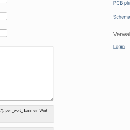
PCB pla
Schemat
Verwal
Login
*), per _wort_ kann ein Wort